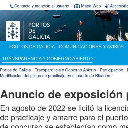
Saltar al contenido
Contacto y atención al usuario
Mapa Web
Accesibil
PORTOS DE GALICIA
COMUNICACIONES Y AVISOS
TRANSPARENCIA Y GOBIERNO ABIERTO
Portos de Galicia
/
Transparencia y Gobierno Abierto
/
Participación
/
Modificacion del pliego de practicaje en el puerto de Ribadeo
/
Anuncio de exposición 
En agosto de 2022 se licitó la licenci
de practicaje y amarre para el puert
de concurso se establecían como m