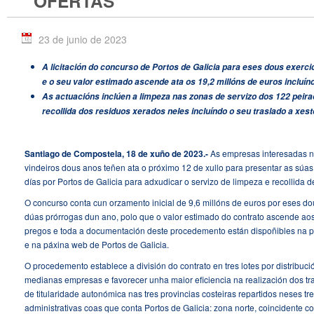
OFERTAS
23 de junio de 2023
A licitación do concurso de Portos de Galicia para eses dous exercic
e o seu valor estimado ascende ata os 19,2 millóns de euros incluínd
As actuacións inclúen a limpeza nas zonas de servizo dos 122 peira
recollida dos residuos xerados neles incluíndo o seu traslado a xes
Santiago de Compostela, 18 de xuño de 2023.-
As empresas interesadas n
vindeiros dous anos teñen ata o próximo 12 de xullo para presentar as súas o
días por Portos de Galicia para adxudicar o servizo de limpeza e recollida
O concurso conta cun orzamento inicial de 9,6 millóns de euros por eses dou
dúas prórrogas dun ano, polo que o valor estimado do contrato ascende aos 
pregos e toda a documentación deste procedemento están dispoñibles na pla
e na páxina
web
de Portos de Galicia.
O procedemento establece a división do contrato en tres lotes por distribuci
medianas empresas e favorecer unha maior eficiencia na realización dos tra
de titularidade autonómica nas tres provincias costeiras repartidos neses t
administrativas coas que conta Portos de Galicia: zona norte, coincidente co