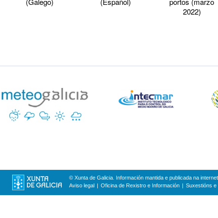
(Galego)
(Español)
portos (marzo
2022)
© Xunta de Galicia. Información mantida e publicada na internet
Aviso legal
Oficina de Rexistro e Información
Suxestións e