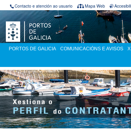
Volver ao contido
Contacto e atención ao usuario
Mapa Web
Accesibi
PORTOS DE GALICIA
COMUNICACIÓNS E AVISOS
X