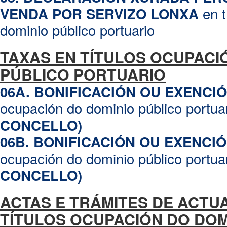
02.2D. DEVOLUCIÓN DE GARANTÍA DE EXPLOTACIÓN (POR E
en t
VENDA POR SERVIZO LONXA
Modelos avales bancarios
dominio público portuario
02.3.A. Modelo de aval bancario garantía/fianza de tipo provi
02.3.B Modelo de aval bancario garantía/fianza de tipo defini
TAXAS EN TÍTULOS OCUPACI
02.3.C. Modelo de aval bancario garantía/fianza de tipo expl
PÚBLICO PORTUARIO
06A. BONIFICACIÓN OU EXENCI
ocupación do dominio público portua
CONCELLO)
06B. BONIFICACIÓN OU EXENCI
ocupación do dominio público portua
CONCELLO)
ACTAS E TRÁMITES DE ACTU
TÍTULOS OCUPACIÓN DO DOM