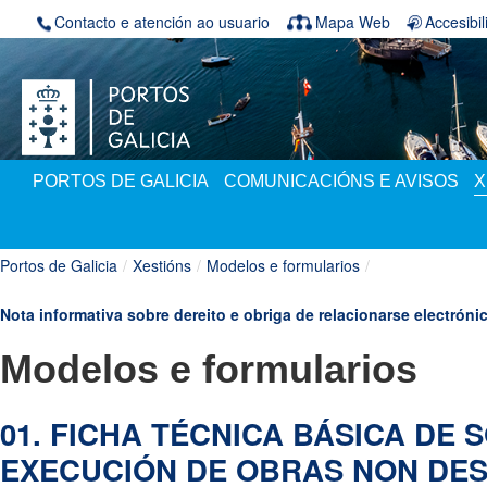
Volver ao contido
Contacto e atención ao usuario
Mapa Web
Accesibi
PORTOS DE GALICIA
COMUNICACIÓNS E AVISOS
X
Portos de Galicia
/
Xestións
/
Modelos e formularios
/
Nota informativa sobre dereito e obriga de relacionarse electró
O Artigo 14.2 da Lei 39/2015, do 1 de octubro, do Procedemento Admi
Modelos e formularios
establece o dereito e a obriga de relacionarse coas Administracións P
En todo caso, estarán
obrigados a relacionarse a través de 
01. FICHA TÉCNICA BÁSICA DE 
Públicas para a realización de calquera trámite
dun procedeme
seguintes suxeitos:
EXECUCIÓN DE OBRAS NON DE