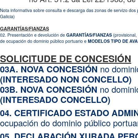
Nota informativa sobre consulta e descarga das zonas de servizo d
Galicia)
Pode descargar a zona de servizo de calquera porto dependente da 
GARANTÍAS/FIANZAS
Plan Básico Autonómico
. Para descargar a zona de servizo que precis
Pulse na icona
02. Presentación e devolución de
GARANTÍAS/FIANZAS
(provisional,
Selección de capas > Afeccións que clasifican s
de ocupación do dominio público portuario e
MODELOS TIPO DE AV
.
de Galicia
NOTA INFORMATIVA SOBRE A PRESENTACIÓN DE GARANTÍAS/F
SOLICITUDE DE CONCESIÓN
explotación)
Pulse na icona
.
.
Descargar cartografía da capa
NOTA INFORMATIVA SOBRE A DEVOLUCIÓN DE GARANTÍAS/FIA
no dominio
03A. NOVA CONCESIÓN
explotación).
(INTERESADO NON CONCELLO)
FORMULARIOS E MODELOS
dispoñibles:
no dominio
03B. NOVA CONCESIÓN
Presentación
(INTERESADO CONCELLO)
02.1. PRESENTACIÓN DE GARANTÍA DE TÍTULO
de ocupación 
04. CERTIFICADO ESTADO ADMI
Devolución
02.2A. DEVOLUCIÓN DE GARANTÍA PROVISIONAL
de concesió
ocupación do dominio público portua
02.2B. DEVOLUCIÓN DE GARANTÍA DEFINITIVA (CONSTRUCI
02.2C. DEVOLUCIÓN DE GARANTÍA EXPLOTACIÓN (POR DE
05. DECLARACIÓN XURADA PER
concesión no dominio público portuario