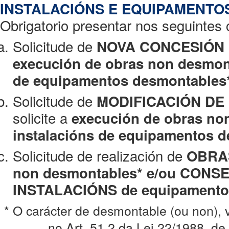
As
persoas xurídicas
.
INSTALACIÓNS E EQUIPAMENTO
Obrigatorio presentar nos seguintes 
As
entidades sen personalidade xurídica
.
Solicitude de
NOVA CONCESIÓN
Quen exerza unha actividade profesional para a que se r
execución de obras non desmont
trámites e actuacións que realicen coas Administracións Púb
de equipamentos desmontables
profesional. En todo caso, dentro deste colectivo entenderan
propiedade e mercantís.
Solicitude de
MODIFICACIÓN DE
solicite a
execución de obras no
Quen represente a un interesado que estea obrigado a 
instalacións de equipamentos 
Administración.
Solicitude de realización de
OBRA
Os
empregados das Administracións Públicas
para os tr
non desmontables* e/ou CONS
razón da súa condición de empregado público, na forma en
INSTALACIÓNS de equipamento
cada Administración.
* O carácter de desmontable (ou non), 
no Art. 51.2 da Lei 22/1988, de