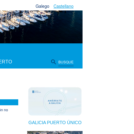
Galego
Castellano
IERTO
BUSQUE
ón no
GALICIA PUERTO ÚNICO