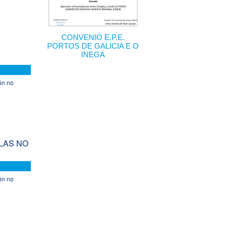
CONVENIO E.P.E.
S
PORTOS DE GALICIA E O
INEGA
ón no
LAS NO
ón no