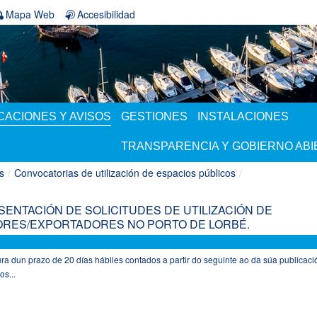
Mapa Web
Accesibilidad
ACIONES Y AVISOS
GESTIONES
INSTALACIONES
TRANSPARENCIA Y GOBIERNO AB
s
/
Convocatorias de utilización de espacios públicos
/
ENTACIÓN DE SOLICITUDES DE UTILIZACIÓN DE
RES/EXPORTADORES NO PORTO DE LORBÉ.
a dun prazo de 20 días hábiles contados a partir do seguinte ao da súa publicaci
os...