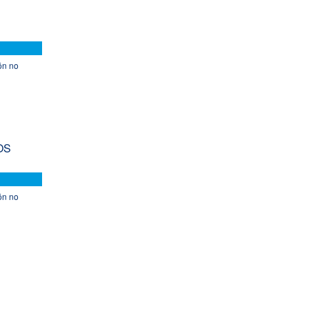
S
ón no
OS
ón no