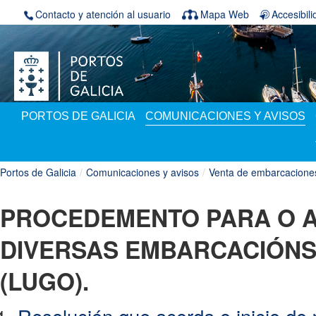
Saltar al contenido
Contacto y atención al usuario
Mapa Web
Accesibil
PORTOS DE GALICIA
COMUNICACIONES Y AVISOS
Portos de Galicia
/
Comunicaciones y avisos
/
Venta de embarcacione
PROCEDEMENTO PARA O 
DIVERSAS EMBARCACIÓNS
(LUGO).