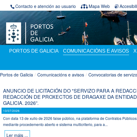
Volver ao contido
Contacto e atención ao usuario
Mapa Web
Accesibi
PORTOS DE GALICIA
COMUNICACIÓNS E AVISOS
X
Portos de Galicia
/
Comunicacións e avisos
/
Convocatorias de serviz
ANUNCIO DE LICITACIÓN DO "SERVIZO PARA A REDACC
REDACCIÓN DE PROXECTOS DE DRAGAXE DA ENTIDAD
GALICIA. 2026”.
13/07/2026
Con data 13 de xullo de 2026 faise público, na plataforma de Contratos Públicos 
mediante procedemento aberto e sistema multicriterio, para a...
Ler máis ...