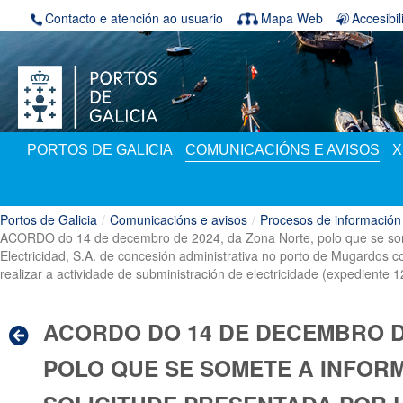
Volver ao contido
Contacto e atención ao usuario
Mapa Web
Accesibi
PORTOS DE GALICIA
COMUNICACIÓNS E AVISOS
X
Portos de Galicia
/
Comunicacións e avisos
/
Procesos de información
ACORDO do 14 de decembro de 2024, da Zona Norte, polo que se somet
Electricidad, S.A. de concesión administrativa no porto de Mugardos c
realizar a actividade de subministración de electricidade (expediente 
ACORDO DO 14 DE DECEMBRO DE
POLO QUE SE SOMETE A INFOR