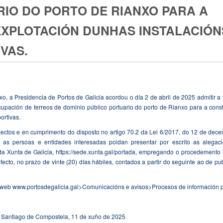
IO DO PORTO DE RIANXO PARA A
EXPLOTACIÓN DUNHAS INSTALACIÓN
VAS.
o, a Presidencia de Portos de Galicia acordou o día 2 de abril de 2025 admitir a 
ocupación de terreos de dominio público portuario do porto de Rianxo para a cons
ortivas.
ectos e en cumprimento do disposto no artigo 70.2 da Lei 6/2017, do 12 de dece
ue as persoas e entidades interesadas poidan presentar por escrito as alegac
da Xunta de Galicia, https://sede.xunta.gal/portada, empregando o procedemento
fecto, no prazo de vinte (20) días hábiles, contados a partir do seguinte ao de pu
a web www.portosdegalicia.gal>Comunicacións e avisos>Procesos de información 
Santiago de Compostela, 11 de xuño de 2025