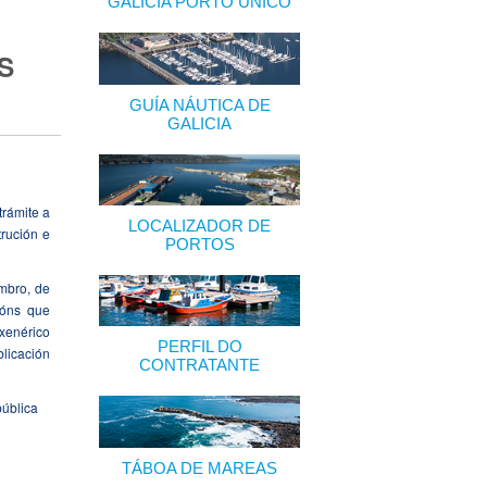
GALICIA PORTO ÚNICO
S
GUÍA NÁUTICA DE
GALICIA
trámite a
LOCALIZADOR DE
trución e
PORTOS
mbro, de
ións que
 xenérico
PERFIL DO
blicación
CONTRATANTE
pública
TÁBOA DE MAREAS