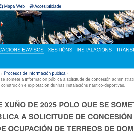
Mapa Web
Accesibilidade
ACIÓNS E AVISOS
XESTIÓNS
INSTALACIÓNS
TRANS
/
Procesos de información pública
/
 somete a información pública a solicitude de concesión administrat
 construción e explotación dunhas instalacións náutico-deportivas.
E XUÑO DE 2025 POLO QUE SE SOME
LICA A SOLICITUDE DE CONCESIÓN
DE OCUPACIÓN DE TERREOS DE DOM