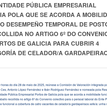
NTIDADE PÚBLICA EMPRESARIAL
IA POLA QUE SE ACORDA A MOBILI
 O DESEMPEÑO TEMPORAL DE POST
OLLIDA NO ARTIGO 6º DO CONVENI
RTOS DE GALICIA PARA CUBRIR 4
GORÍA DE CELADOR/A GARDAPEIRA
 horas do día 28 de maio de 2025, reúnese a Comisión de Valoración integrada p
ra Ces, Antonio López Fernández e Ibán Rodríguez Fernández e nomeada pola Res
idade Pública Empresarial Portos de Galicia pola que se acorda a mobilidade func
allo recollida no artigo 6º do Convenio colectivo para o persoal laboral do Ente P
e funcional a cobertura de catro vacantes de celador/a gardapeiraos xefe/a: unha