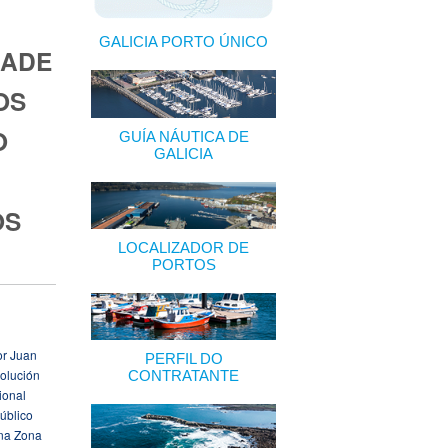
GALICIA PORTO ÚNICO
DADE
OS
O
GUÍA NÁUTICA DE
GALICIA
OS
LOCALIZADOR DE
PORTOS
or Juan
PERFIL DO
olución
CONTRATANTE
ional
úblico
 na Zona