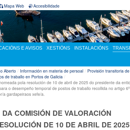
Mapa Web
Accesibilidade
ACIÓNS E AVISOS
XESTIÓNS
INSTALACIÓNS
TRANS
o Aberto
/
Información en materia de persoal
/
Provisión transitoria de
os de traballo en Portos de Galicia
/
nomeada pola resolución de 10 de abril de 2025 do presidente da entid
ara o desempeño temporal de postos de traballo recollida no artigo 6º 
r/a gardapeiraos xefe/a.
 DA COMISIÓN DE VALORACIÓN
SOLUCIÓN DE 10 DE ABRIL DE 2025