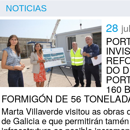
NOTICIAS
28
ju
PORT
INVI
REFO
DO D
PORT
160 
FORMIGÓN DE 56 TONELAD
Marta Villaverde visitou as obras 
de Galicia e que permitirán tamén