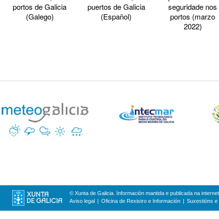
portos de Galicia
puertos de Galicia
seguridade nos
(Galego)
(Español)
portos (marzo
2022)
© Xunta de Galicia. Información mantida e publicada na internet
Aviso legal
Oficina de Rexistro e Información
Suxestións e