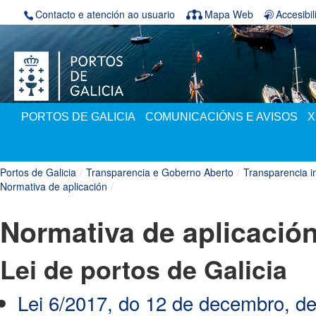
Volver ao contido
Contacto e atención ao usuario
Mapa Web
Accesibi
PORTOS DE GALICIA
COMUNICACIÓNS E AVISOS
X
Portos de Galicia
/
Transparencia e Goberno Aberto
/
Transparencia in
Normativa de aplicación
/
Normativa de aplicació
Lei de portos de Galicia
Lei 6/2017, do 12 de decembro, de