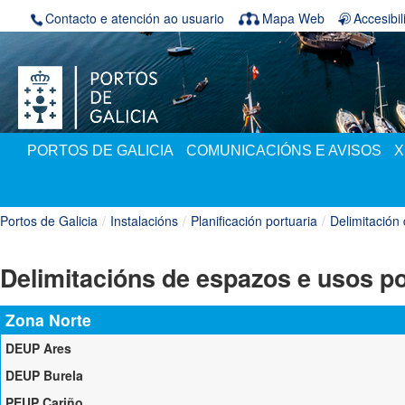
Skip to Content
Contacto e atención ao usuario
Mapa Web
Accesibi
PORTOS DE GALICIA
COMUNICACIÓNS E AVISOS
X
Portos de Galicia
/
Instalacións
/
Planificación portuaria
/
Delimitación
Delimitacións de espazos e usos po
Zona Norte
DEUP Ares
Documentación:
DEUP Burela
Documentación:
RESOLUCIÓN do 3 de xuño de 2013 pola que se aproba o documento da d
PEUP Cariño